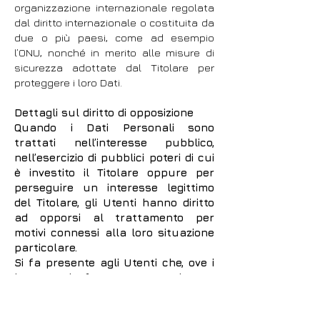
organizzazione internazionale regolata
dal diritto internazionale o costituita da
due o più paesi, come ad esempio
l’ONU, nonché in merito alle misure di
sicurezza adottate dal Titolare per
proteggere i loro Dati.
Dettagli sul diritto di opposizione
Quando i Dati Personali sono
trattati nell’interesse pubblico,
nell’esercizio di pubblici poteri di cui
è investito il Titolare oppure per
perseguire un interesse legittimo
del Titolare, gli Utenti hanno diritto
ad opporsi al trattamento per
motivi connessi alla loro situazione
particolare.
Si fa presente agli Utenti che, ove i
loro Dati fossero trattati con
finalità di marketing diretto, possono
opporsi al trattamento in qualsiasi