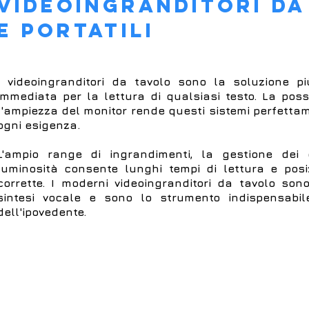
VIDEOINGRANDITORI DA
E PORTATILI
I videoingranditori da tavolo sono la soluzione p
immediata per la lettura di qualsiasi testo. La possi
l'ampiezza del monitor rende questi sistemi perfetta
ogni esigenza.
L'ampio range di ingrandimenti, la gestione dei 
luminosità consente lunghi tempi di lettura e pos
corrette. I moderni videoingranditori da tavolo son
sintesi vocale e sono lo strumento indispensabil
dell'ipovedente.