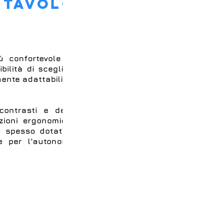
 TAVOLO
iù confortevole ed
bilità di scegliere
mente adattabili ad
contrasti e della
izioni ergonomiche
o spesso dotati di
e per l'autonomia