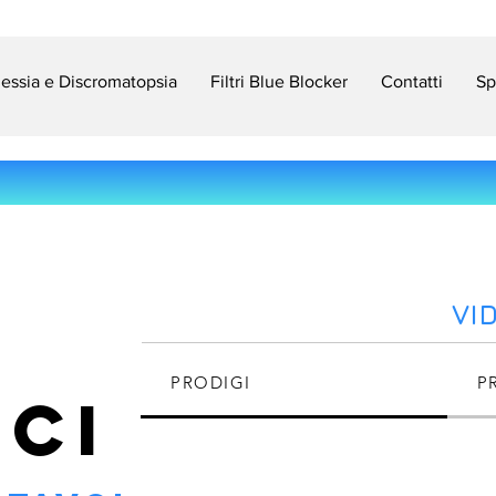
slessia e Discromatopsia
Filtri Blue Blocker
Contatti
Sp
VI
PRODIGI
P
CI