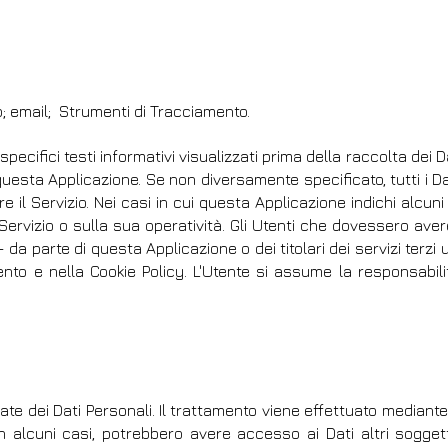
o; email; Strumenti di Tracciamento.
cifici testi informativi visualizzati prima della raccolta dei Dat
uesta Applicazione. Se non diversamente specificato, tutti i Dat
 il Servizio. Nei casi in cui questa Applicazione indichi alcun
l Servizio o sulla sua operatività. Gli Utenti che dovessero ave
 da parte di questa Applicazione o dei titolari dei servizi terzi u
umento e nella Cookie Policy. L'Utente si assume la responsabili
zate dei Dati Personali. Il trattamento viene effettuato mediant
 in alcuni casi, potrebbero avere accesso ai Dati altri soggett