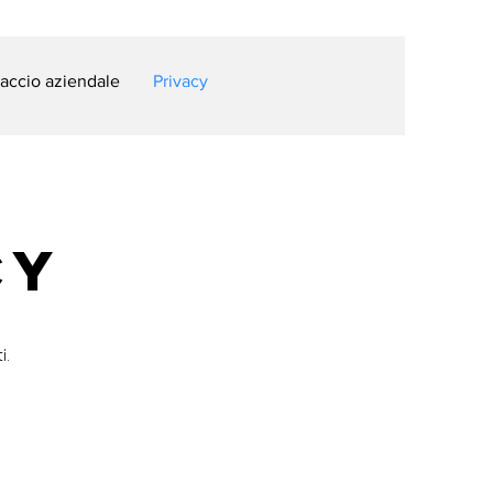
accio aziendale
Privacy
cy
i.