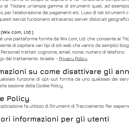
o al Titolare un'ampia gamma di strumenti quali, ad esempio, 
o, per l’elaborazione dei pagamenti etc. L’uso di tali strumenti 
 questi servizi funzionano attraverso server dislocati geografica
 (Wix.com, Ltd.)
è una piattaforma fornita da Wix.com, Ltd. che consente al Ti
ente di ospitare vari tipi di siti web che vanno da semplici bl
 Personali trattati: cognome; email; nome; numero di telefono.
go del trattamento: Israele –
Privacy Policy
.
mazioni su come disattivare gli ann
ualsiasi funzione di opt-out fornita da uno qualsiasi dei serv
sita sezione della Cookie Policy.
e Policy
plicazione fa utilizzo di Strumenti di Tracciamento. Per saperne
iori informazioni per gli utenti