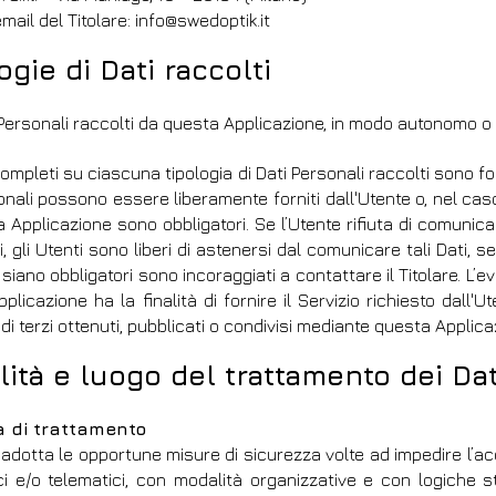
email del Titolare: info@swedoptik.it
ogie di Dati raccolti
i Personali raccolti da questa Applicazione, in modo autonomo o
ompleti su ciascuna tipologia di Dati Personali raccolti sono forn
onali possono essere liberamente forniti dall'Utente o, nel caso 
 Applicazione sono obbligatori. Se l’Utente rifiuta di comunicar
vi, gli Utenti sono liberi di astenersi dal comunicare tali Dati
 siano obbligatori sono incoraggiati a contattare il Titolare. L’ev
plicazione ha la finalità di fornire il Servizio richiesto dall'
di terzi ottenuti, pubblicati o condivisi mediante questa Applica
ità e luogo del trattamento dei Dat
à di trattamento
re adotta le opportune misure di sicurezza volte ad impedire l’ac
ci e/o telematici, con modalità organizzative e con logiche str