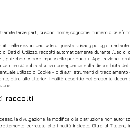
 tramite terze parti, ci sono: nome; cognome; numero di telefon
iti nelle sezioni dedicate di questa privacy policy o mediante spe
di Dati di Utilizzo, raccolti automaticamente durante l'uso di q
li, potrebbe essere impossibile per questa Applicazione fornire
, senza che ciò abbia alcuna conseguenza sulla disponibilità de
entuale utilizzo di Cookie - o di altri strumenti di tracciamento -
Utente, oltre alle ulteriori finalità descritte nel presente doc
zione.
i raccolti
cesso, la divulgazione, la modifica o la distruzione non autoriz
ettamente correlate alle finalità indicate. Oltre al Titolare,