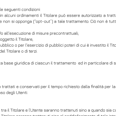
lle seguenti condizioni:
: in alcuni ordinamenti il Titolare può essere autorizzato a tr
nte non si opponga (“opt-out”) a tale trattamento. Ciò non è tutt
/o all'esecuzione di misure precontrattuali;
ggetto il Titolare;
ico o per l'esercizio di pubblici poteri di cui è investito il Tito
l Titolare o di terzi.
 base giuridica di ciascun il trattamento ed in particolare di s
rattati e conservati per il tempo richiesto dalla finalità per 
so degli Utenti.
o tra il Titolare e l’Utente saranno trattenuti sino a quando sia 