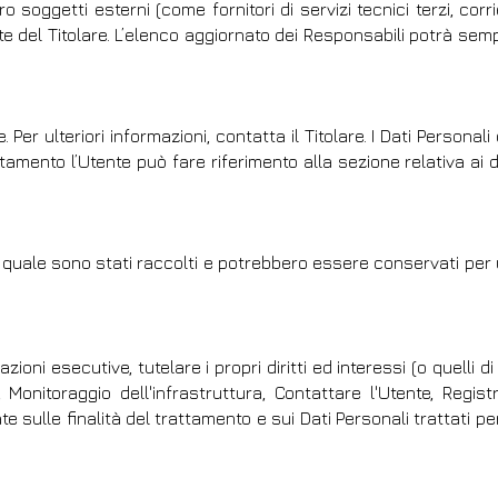
oggetti esterni (come fornitori di servizi tecnici terzi, corrie
e del Titolare. L’elenco aggiornato dei Responsabili potrà se
Per ulteriori informazioni, contatta il Titolare. I Dati Personali 
ttamento l’Utente può fare riferimento alla sezione relativa ai d
la quale sono stati raccolti e potrebbero essere conservati per
ioni esecutive, tutelare i propri diritti ed interessi (o quelli di
 Monitoraggio dell'infrastruttura, Contattare l'Utente, Regis
e sulle finalità del trattamento e sui Dati Personali trattati p