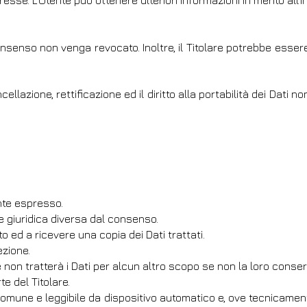
eresse. L’Utente può ottenere ulteriori informazioni in merito all’
onsenso non venga revocato. Inoltre, il Titolare potrebbe esser
ellazione, rettificazione ed il diritto alla portabilità dei Dati n
nte espresso.
e giuridica diversa dal consenso.
to ed a ricevere una copia dei Dati trattati.
ezione.
are non tratterà i Dati per alcun altro scopo se non la loro conse
te del Titolare.
so comune e leggibile da dispositivo automatico e, ove tecnicamente