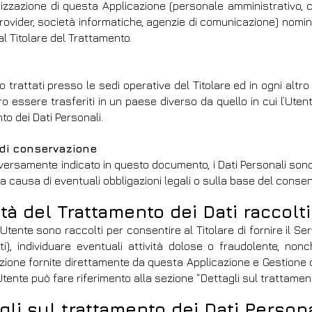
nizzazione di questa Applicazione (personale amministrativo, com
rovider, società informatiche, agenzie di comunicazione) nomin
al Titolare del Trattamento.
o trattati presso le sedi operative del Titolare ed in ogni altro 
o essere trasferiti in un paese diverso da quello in cui l’Utente
to dei Dati Personali.
 di conservazione
versamente indicato in questo documento, i Dati Personali sono t
 a causa di eventuali obbligazioni legali o sulla base del consen
ità del Trattamento dei Dati raccolti
l’Utente sono raccolti per consentire al Titolare di fornire il Ser
ti), individuare eventuali attività dolose o fraudolente, nonc
zione fornite direttamente da questa Applicazione e Gestione con
l’Utente può fare riferimento alla sezione “Dettagli sul trattamen
gli sul trattamento dei Dati Persona