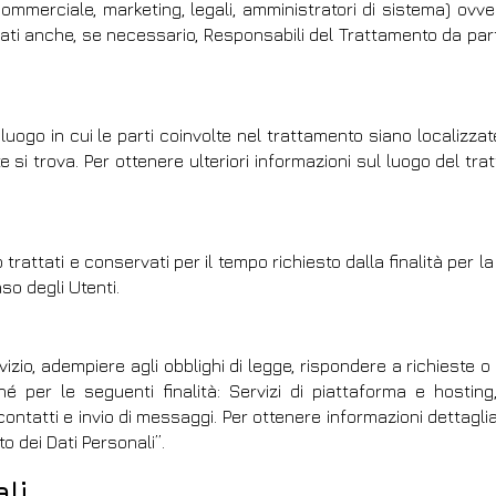
merciale, marketing, legali, amministratori di sistema) ovvero s
ati anche, se necessario, Responsabili del Trattamento da part
luogo in cui le parti coinvolte nel trattamento siano localizzate. 
 si trova. Per ottenere ulteriori informazioni sul luogo del tra
rattati e conservati per il tempo richiesto dalla finalità per 
so degli Utenti.
vizio, adempiere agli obblighi di legge, rispondere a richieste o az
hé per le seguenti finalità: Servizi di piattaforma e hosting,
tatti e invio di messaggi. Per ottenere informazioni dettagliat
to dei Dati Personali”.
li