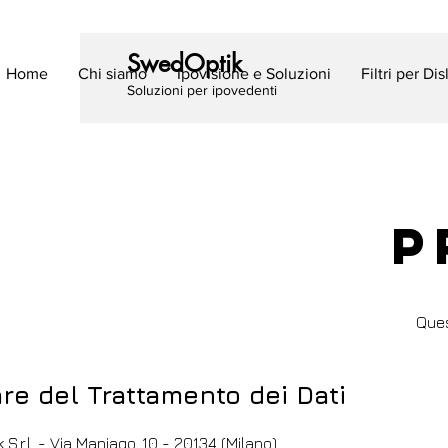
SwedOptik
Home
Chi siamo
Ipovisione e Soluzioni
Filtri per Di
Soluzioni per ipovedenti
P
Ques
are del Trattamento dei Dati
S.r.l. - Via Maniago, 10 - 20134 (Milano)