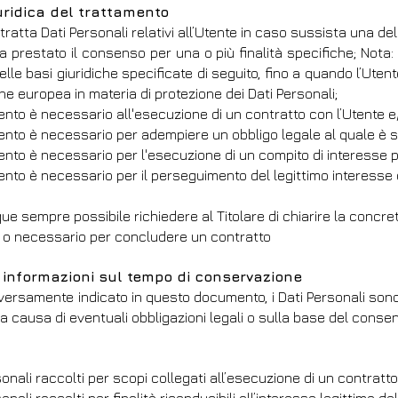
uridica del trattamento
e tratta Dati Personali relativi all’Utente in caso sussista una de
ha prestato il consenso per una o più finalità specifiche; Nota
delle basi giuridiche specificate di seguito, fino a quando l’Ute
one europea in materia di protezione dei Dati Personali;
mento è necessario all'esecuzione di un contratto con l’Utente e
mento è necessario per adempiere un obbligo legale al quale è so
ento è necessario per l'esecuzione di un compito di interesse pubbl
ento è necessario per il perseguimento del legittimo interesse de
e sempre possibile richiedere al Titolare di chiarire la concreta
 o necessario per concludere un contratto
i informazioni sul tempo di conservazione
versamente indicato in questo documento, i Dati Personali sono t
 a causa di eventuali obbligazioni legali o sulla base del consen
sonali raccolti per scopi collegati all’esecuzione di un contratt