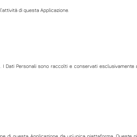
l’attività di questa Applicazione.
ti. I Dati Personali sono raccolti e conservati esclusivamente
one di questa Applicazione da un’unica piattaforma. Queste p