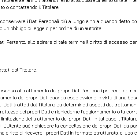
del Titolare saranno trattenuti sino al soddisfacimento di tale int
to o contattando il Titolare.
 conservare i Dati Personali più a lungo sino a quando detto c
un obbligo di legge o per ordine di un’autorità.
 Pertanto, allo spirare di tale termine il diritto di accesso, canc
ttati dal Titolare.
consenso al trattamento dei propri Dati Personali precedenteme
ttamento dei propri Dati quando esso avviene in virtù di una bas
ui Dati trattati dal Titolare, su determinati aspetti del trattamen
rrettezza dei propri Dati e richiederne l’aggiornamento o la corr
a limitazione del trattamento dei propri Dati. In tal caso il Titol
i
. L’Utente può richiedere la cancellazione dei propri Dati da par
 ha diritto di ricevere i propri Dati in formato strutturato, di u