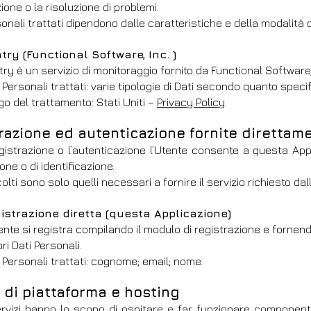
one o la risoluzione di problemi.
sonali trattati dipendono dalle caratteristiche e della modalità d
try (Functional Software, Inc. )
ry è un servizio di monitoraggio fornito da Functional Software, 
 Personali trattati: varie tipologie di Dati secondo quanto specif
o del trattamento: Stati Uniti –
Privacy Policy
.
razione ed autenticazione fornite direttam
gistrazione o l’autenticazione l’Utente consente a questa Appl
one o di identificazione.
colti sono solo quelli necessari a fornire il servizio richiesto dal
istrazione diretta (questa Applicazione)
ente si registra compilando il modulo di registrazione e fornen
ri Dati Personali.
 Personali trattati: cognome; email; nome.
i di piattaforma e hosting
rvizi hanno lo scopo di ospitare e far funzionare componenti