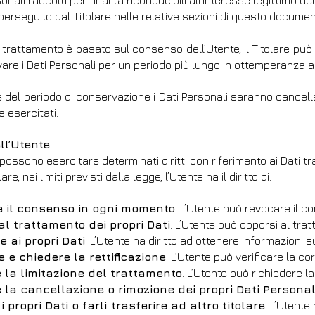
sonali raccolti per finalità riconducibili all’interesse legittimo 
 perseguito dal Titolare nelle relative sezioni di questo documen
 trattamento è basato sul consenso dell’Utente, il Titolare può
are i Dati Personali per un periodo più lungo in ottemperanza ad 
 del periodo di conservazione i Dati Personali saranno cancellati.
e esercitati.
ell’Utente
 possono esercitare determinati diritti con riferimento ai Dati tra
are, nei limiti previsti dalla legge, l’Utente ha il diritto di:
e il consenso in ogni momento
. L’Utente può revocare il 
al trattamento dei propri Dati
. L’Utente può opporsi al tra
 ai propri Dati
. L’Utente ha diritto ad ottenere informazioni s
re e chiedere la rettificazione
. L’Utente può verificare la co
 la limitazione del trattamento
. L’Utente può richiedere l
 la cancellazione o rimozione dei propri Dati Personal
i propri Dati o farli trasferire ad altro titolare
. L’Utente