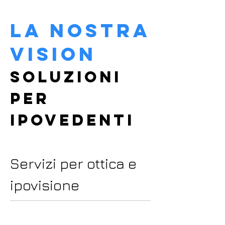
la nos
tra
vi
sion
SOLUZIO
N
I
PER
IPOVEDENTI
Servizi per ottica e
ipovisione