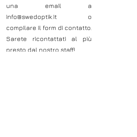
una email a
info@swedoptik.it
o
compilare il form di contatto.
Sarete ricontattati al più
presto dal nostro staff!
SwedOptik
Via Maniago 10, 20134 Milano
(MI)
Italia
ORARI DI